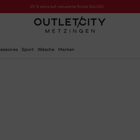
-20 % extra auf reduzierte Styles SALE20
zur Aktion
essoires
Sport
Wäsche
Marken