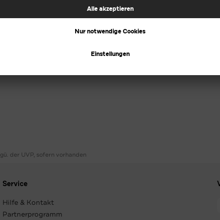
ggü. der UVP, sofern vorhanden
Service
Hilfe & Kontakt
Partnerprogramm