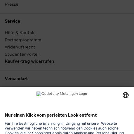
Presse
Service
Hilfe & Kontakt
Partnerprogramm
Widerrufsrecht
Studentenvorteil
Kaufvertrag widerrufen
Versandart
Zahlungsarten