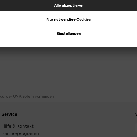
ggü. der UVP, sofern vorhanden
Service
Hilfe & Kontakt
Partnerprogramm