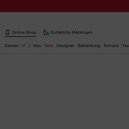
Online Shop
Outletcity Metzingen
Damen
Neu
Sale
Designer
Bekleidung
Schuhe
Ta
Abteilung ändern, ausgewählt: