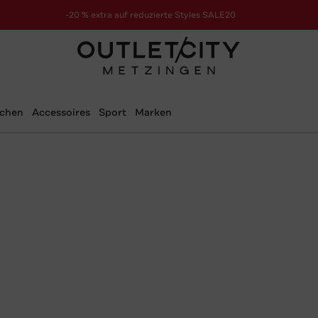
-20 % extra auf reduzierte Styles SALE20
zur Aktion
schen
Accessoires
Sport
Marken