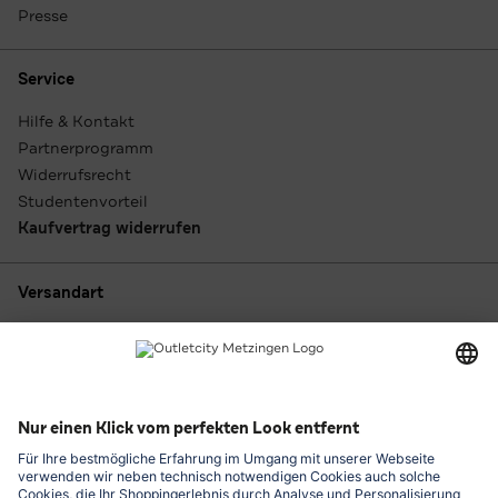
Presse
Service
Hilfe & Kontakt
Partnerprogramm
Widerrufsrecht
Studentenvorteil
Kaufvertrag widerrufen
Versandart
Zahlungsarten