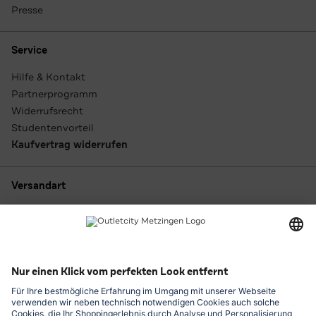
Presse
Service
Hilfe & Kontakt
Partnerprogramm
Widerrufsrecht
Studentenvorteil
Kaufvertrag widerrufen
Versandart
Zahlungsarten