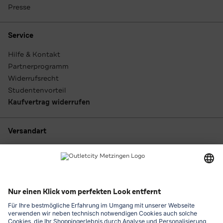
Presse
Service
Hilfe & Kontakt
Partnerprogramm
Widerrufsrecht
Studentenvorteil
Kaufvertrag widerrufen
Versandart
Zahlungsarten