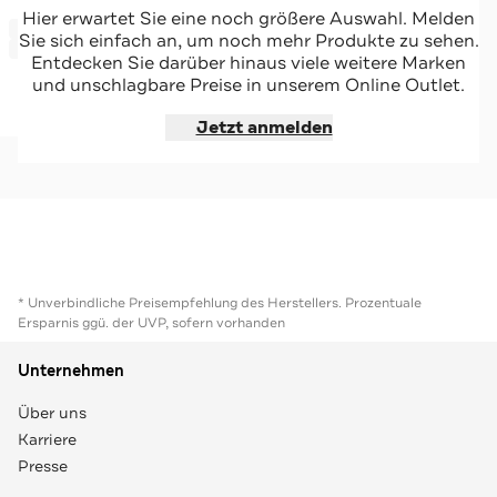
STRELLSON
Hier erwartet Sie eine noch größere Auswahl. Melden
-61%*
Badeshorts grün
Sie sich einfach an, um noch mehr Produkte zu sehen.
Sale
Entdecken Sie darüber hinaus viele weitere Marken
und unschlagbare Preise in unserem Online Outlet.
Jetzt shoppen
Jetzt anmelden
* Unverbindliche Preisempfehlung des Herstellers. Prozentuale
Ersparnis ggü. der UVP, sofern vorhanden
Unternehmen
Über uns
Karriere
Presse