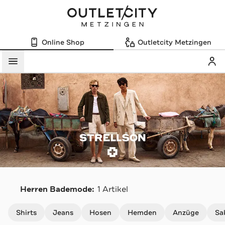
Online Shop
Outletcity Metzingen
Mein
Menü
S
Herren Bademode:
1 Artikel
Navigation überspringen
Shirts
Jeans
Hosen
Hemden
Anzüge
Sa