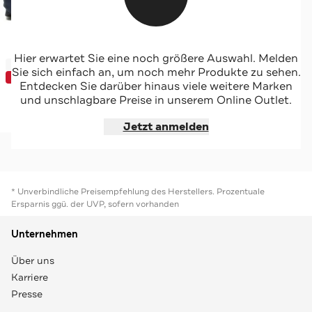
GUESS
Hier erwartet Sie eine noch größere Auswahl. Melden
-62%*
2-in-1 Weekender 'Herve' dunkelblau
Sie sich einfach an, um noch mehr Produkte zu sehen.
SUNDEAL
Entdecken Sie darüber hinaus viele weitere Marken
und unschlagbare Preise in unserem Online Outlet.
Jetzt shoppen
Jetzt anmelden
* Unverbindliche Preisempfehlung des Herstellers. Prozentuale
Ersparnis ggü. der UVP, sofern vorhanden
Unternehmen
Über uns
Karriere
Presse