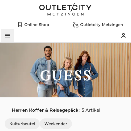
Online Shop
Outletcity Metzingen
Mein
Menü
G
Herren Koffer & Reisegepäck:
5 Artikel
Navigation überspringen
Kulturbeutel
Weekender