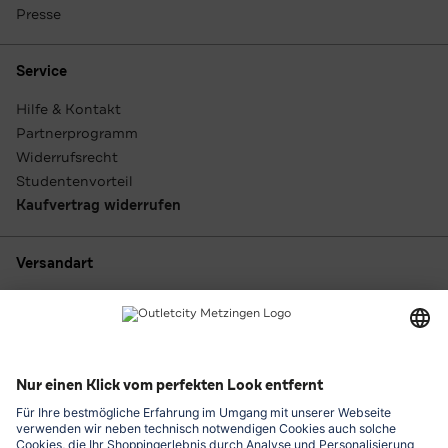
Presse
Service
Hilfe & Kontakt
Partnerprogramm
Widerrufsrecht
Studentenvorteil
Kaufvertrag widerrufen
Versandart
Zahlungsarten