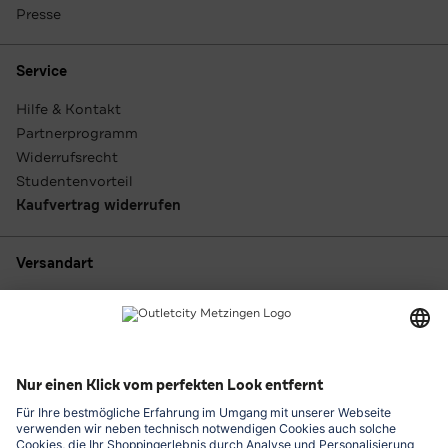
Presse
Service
Hilfe & Kontakt
Partnerprogramm
Widerrufsrecht
Studentenvorteil
Kaufvertrag widerrufen
Versandart
Zahlungsarten