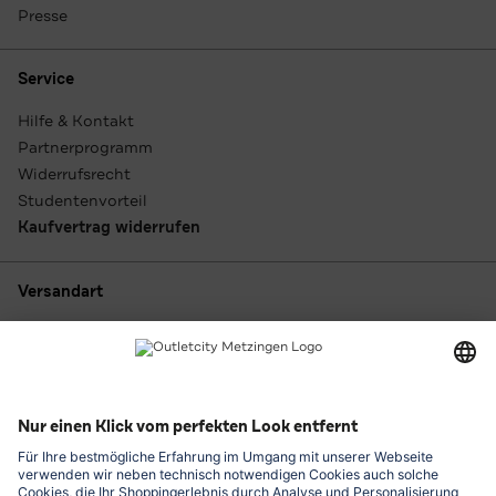
Presse
Service
Hilfe & Kontakt
Partnerprogramm
Widerrufsrecht
Studentenvorteil
Kaufvertrag widerrufen
Versandart
Zahlungsarten