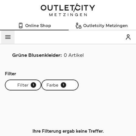
Online Shop
Outletcity Metzingen
Mein
Menü
Grüne Blusenkleider:
0 Artikel
Navigation überspringen
Filter
Filter
Farbe
1
1
Ihre Filterung ergab keine Treffer.