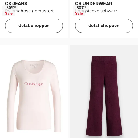
CK JEANS
CK UNDERWEAR
-50%*
-50%*
Pyjamahose gemustert
Longsleeve schwarz
Sale
Sale
Jetzt shoppen
Jetzt shoppen