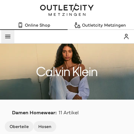
Online Shop
Outletcity Metzingen
Mein
Menü
C
Damen Homewear:
11 Artikel
Navigation überspringen
Oberteile
Hosen