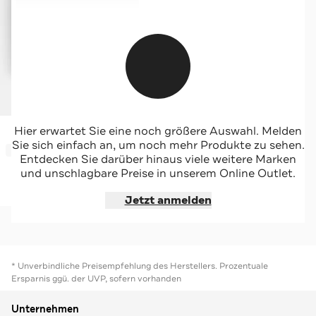
CALVIN KLEIN
Hier erwartet Sie eine noch größere Auswahl. Melden
Shorts schwarz
Sie sich einfach an, um noch mehr Produkte zu sehen.
-30%*
Entdecken Sie darüber hinaus viele weitere Marken
und unschlagbare Preise in unserem Online Outlet.
Jetzt shoppen
Jetzt anmelden
* Unverbindliche Preisempfehlung des Herstellers. Prozentuale
Ersparnis ggü. der UVP, sofern vorhanden
Unternehmen