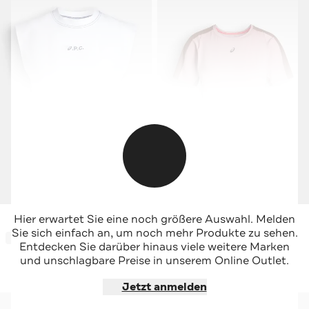
ASICS
ASICS
Hier erwartet Sie eine noch größere Auswahl. Melden
Funktions-Top weiß
Funktionsshirt rosa
Sie sich einfach an, um noch mehr Produkte zu sehen.
-37%*
-32%*
Entdecken Sie darüber hinaus viele weitere Marken
und unschlagbare Preise in unserem Online Outlet.
Jetzt shoppen
Jetzt shoppen
Jetzt anmelden