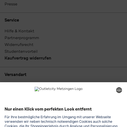
Presse
Service
Hilfe & Kontakt
Partnerprogramm
Widerrufsrecht
Studentenvorteil
Kaufvertrag widerrufen
Versandart
Zahlungsarten