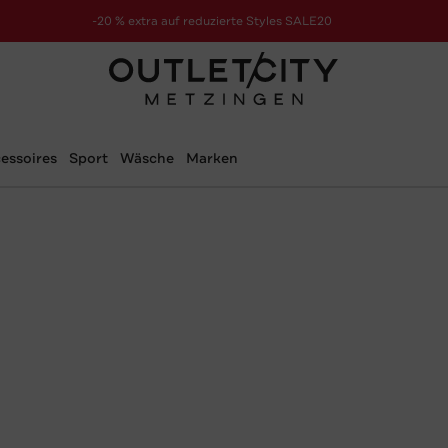
-20 % extra auf reduzierte Styles SALE20
zur Aktion
essoires
Sport
Wäsche
Marken