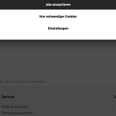
ggü. der UVP, sofern vorhanden
Service
Hilfe & Kontakt
Partnerprogramm