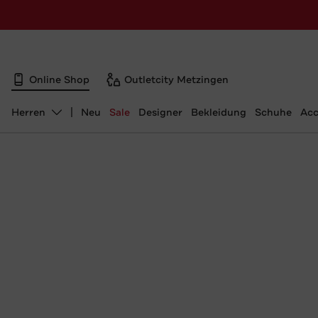
Online Shop
Outletcity Metzingen
Herren
Neu
Sale
Designer
Bekleidung
Schuhe
Acc
Abteilung ändern, ausgewählt: