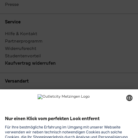
Presse
Service
Hilfe & Kontakt
Partnerprogramm
Widerrufsrecht
Studentenvorteil
Kaufvertrag widerrufen
Versandart
Zahlungsarten