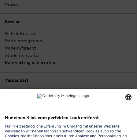
Presse
Service
Hilfe & Kontakt
Partnerprogramm
Widerrufsrecht
Studentenvorteil
Kaufvertrag widerrufen
Versandart
Zahlungsarten