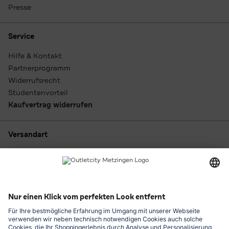
Presse
Service
Hilfe & Kontakt
Partnerprogramm
Widerrufsrecht
Studentenvorteil
Kaufvertrag widerrufen
Versandart
Zahlungsarten