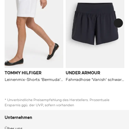
TOMMY HILFIGER
UNDER ARMOUR
Leinenmix-Shorts 'Bermuda' weiß
Fahrradhose 'Vanish' schwarzblau
* Unverbindliche Preisempfehlung des Herstellers. Prozentuale
Ersparnis ggü. der UVP, sofern vorhanden
Unternehmen
Über uns