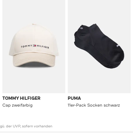
TOMMY HILFIGER
PUMA
Cap zweifarbig
11er-Pack Socken schwarz
ggü. der UVP, sofern vorhanden