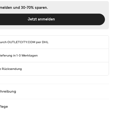
nmelden und 30-70% sparen.
Jetzt anmelden
durch
OUTLETCITY.COM
per DHL
Lieferung in 1-3 Werktagen
se Rücksendung
chreibung
flege