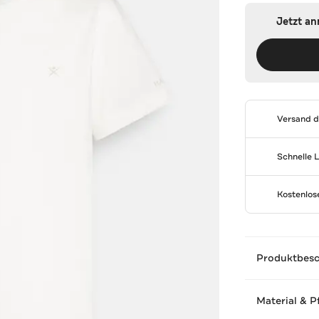
Jetzt a
Versand 
Schnelle 
Kostenlo
Produktbes
Material & P