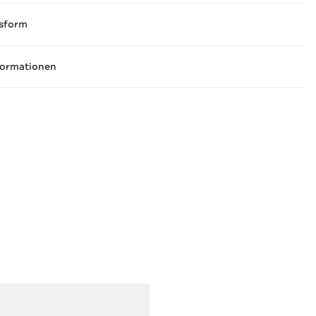
sform
formationen