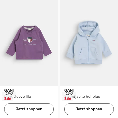
GANT
GANT
-46%*
-44%*
Longsleeve lila
Sweatjacke hellblau
Sale
Sale
Jetzt shoppen
Jetzt shoppen