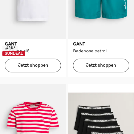
GANT
GANT
-45%*
T-Shirt weiß
Badehose petrol
SUNDEAL
Jetzt shoppen
Jetzt shoppen