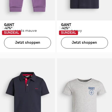
GANT
GANT
-47%*
-42%*
Sweatpants mauve
T-Shirt navy
SUNDEAL
SUNDEAL
Jetzt shoppen
Jetzt shoppen