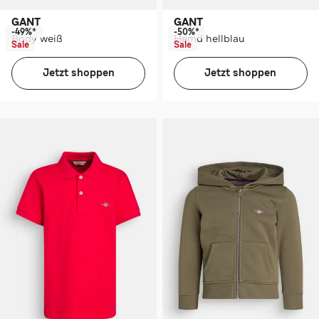
GANT
GANT
-49%*
-50%*
Body weiß
Hemd hellblau
Sale
Sale
Jetzt shoppen
Jetzt shoppen