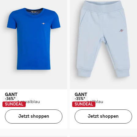
GANT
GANT
-36%*
-35%*
T-Shirt royalblau
Hose hellblau
SUNDEAL
SUNDEAL
Jetzt shoppen
Jetzt shoppen