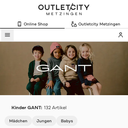
Online Shop
Outletcity Metzingen
Mein
Menü
G
Kinder GANT:
132 Artikel
Navigation überspringen
Mädchen
Jungen
Babys