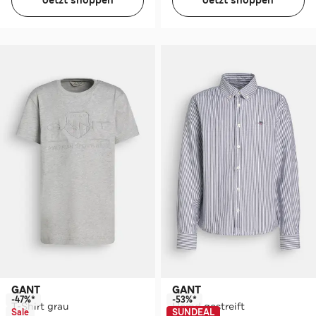
Jetzt shoppen
Jetzt shoppen
GANT
GANT
-47%*
-53%*
T-Shirt grau
Hemd gestreift
Sale
SUNDEAL