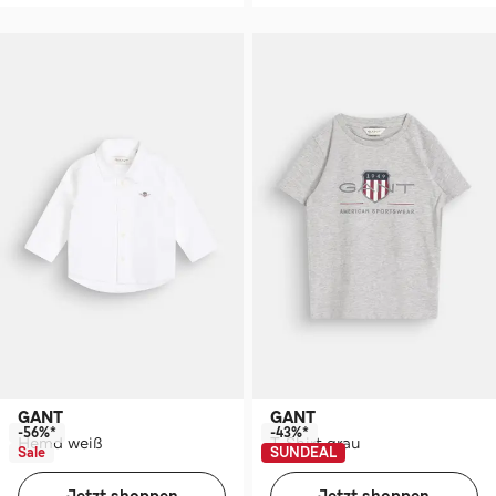
GANT
GANT
-56%*
-43%*
Hemd weiß
T-Shirt grau
Sale
SUNDEAL