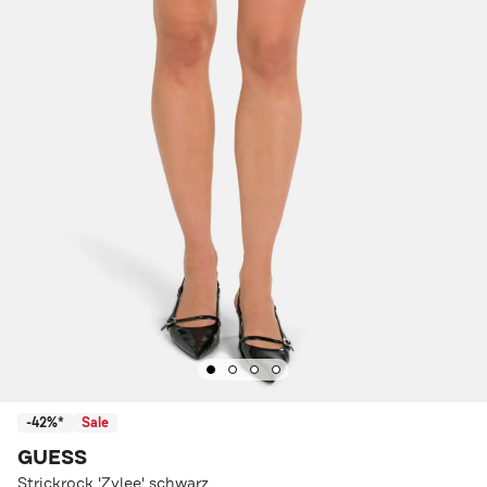
-42%*
Sale
GUESS
Strickrock 'Zylee' schwarz