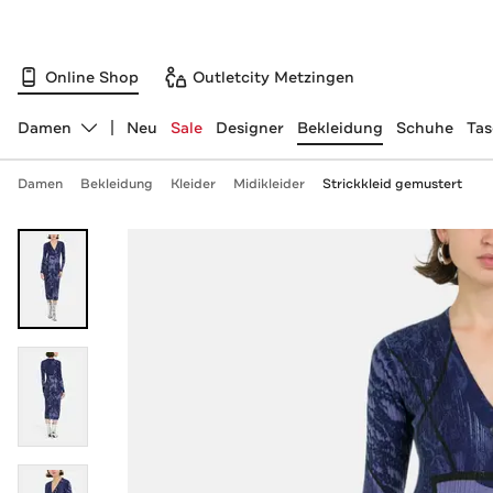
Online Shop
Outletcity Metzingen
Damen
Neu
Sale
Designer
Bekleidung
Schuhe
Ta
Abteilung ändern, ausgewählt:
Damen
Bekleidung
Kleider
Midikleider
Strickkleid gemustert