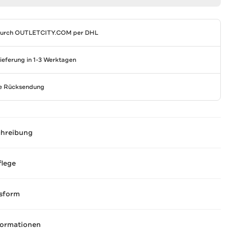
durch
OUTLETCITY.COM
per DHL
Lieferung in 1-3 Werktagen
se Rücksendung
chreibung
flege
sform
formationen