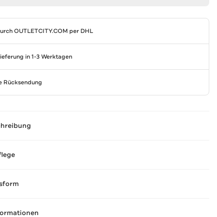
durch
OUTLETCITY.COM
per DHL
Lieferung in 1-3 Werktagen
se Rücksendung
chreibung
flege
sform
formationen