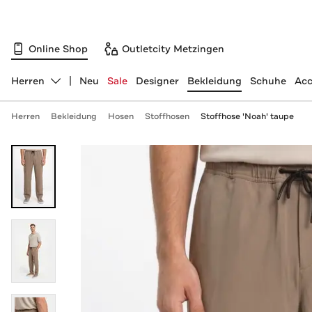
Online Shop
Outletcity Metzingen
Herren
Neu
Sale
Designer
Bekleidung
Schuhe
Acc
Abteilung ändern, ausgewählt:
Herren
Bekleidung
Hosen
Stoffhosen
Stoffhose 'Noah' taupe