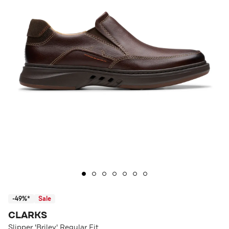
-49%*
Sale
CLARKS
Slipper 'Briley' Regular Fit