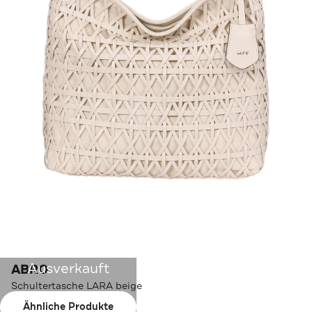
Ausverkauft
ABRO
Schultertasche LARA beige
Ähnliche Produkte
Farbe:
beige