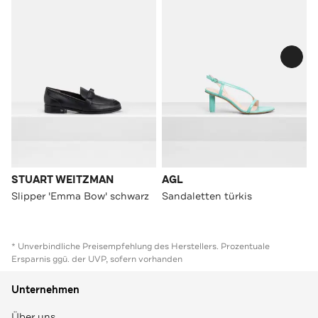
STUART WEITZMAN
AGL
Slipper 'Emma Bow' schwarz
Sandaletten türkis
* Unverbindliche Preisempfehlung des Herstellers. Prozentuale
Ersparnis ggü. der UVP, sofern vorhanden
Unternehmen
Über uns