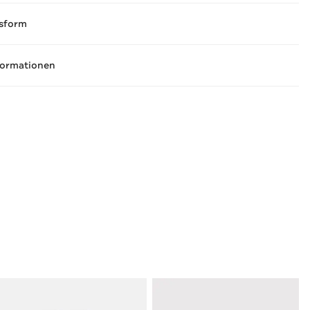
sform
formationen