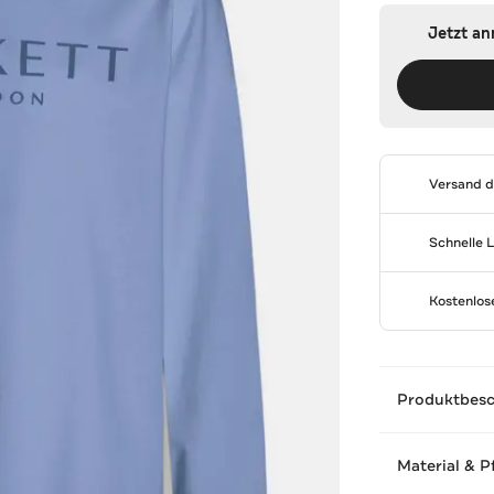
Jetzt a
Versand 
Schnelle 
Kostenlo
Produktbes
Material & P