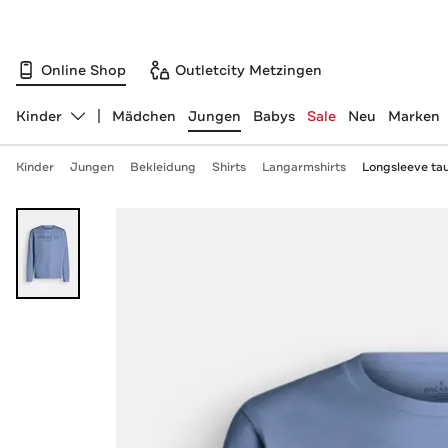
Online Shop
Outletcity Metzingen
Kinder
Mädchen
Jungen
Babys
Sale
Neu
Marken
Abteilung ändern, ausgewählt:
Kinder
Jungen
Bekleidung
Shirts
Langarmshirts
Longsleeve ta