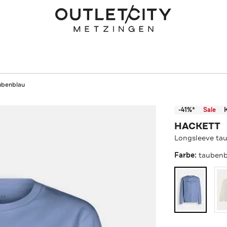
ubenblau
-41%*
Sale
HACKETT
Longsleeve ta
Farbe:
taubenb