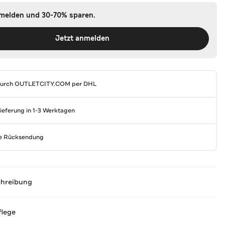
nmelden und 30-70% sparen.
Jetzt anmelden
durch
OUTLETCITY.COM
per DHL
Lieferung in 1-3 Werktagen
se Rücksendung
chreibung
flege