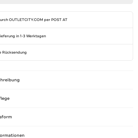
durch
OUTLETCITY.COM
per POST AT
Lieferung in 1-3 Werktagen
se Rücksendung
chreibung
flege
sform
formationen