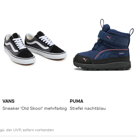
VANS
PUMA
Sneaker 'Old Skool' mehrfarbig
Stiefel nachtblau
ggü. der UVP, sofern vorhanden