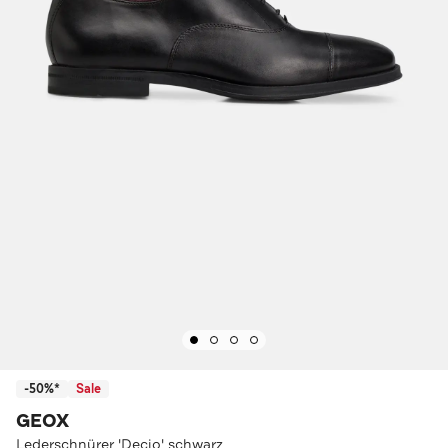
-50%*
Sale
GEOX
Lederschnürer 'Decio' schwarz