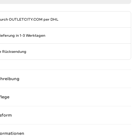
durch
OUTLETCITY.COM
per DHL
Lieferung in 1-3 Werktagen
se Rücksendung
chreibung
flege
sform
formationen