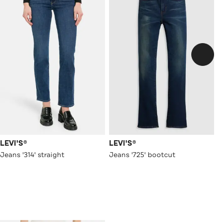
LEVI'S®
LEVI'S®
Jeans '314' straight
Jeans '725' bootcut