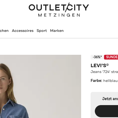
schen
Accessoires
Sport
Marken
-36%*
SUNDE
LEVI'S®
Jeans '724' str
Farbe:
hellblau
Jetzt a