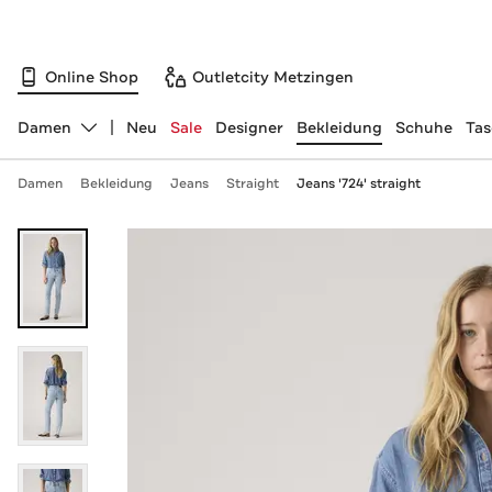
Online Shop
Outletcity Metzingen
Damen
Neu
Sale
Designer
Bekleidung
Schuhe
Ta
Abteilung ändern, ausgewählt:
Damen
Bekleidung
Jeans
Straight
Jeans '724' straight