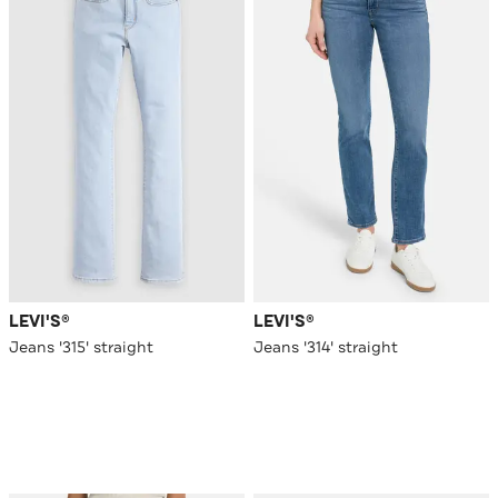
LEVI'S®
LEVI'S®
Jeans '315' straight
Jeans '314' straight