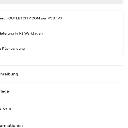
durch
OUTLETCITY.COM
per POST AT
Lieferung in 1-3 Werktagen
se Rücksendung
chreibung
flege
sform
formationen