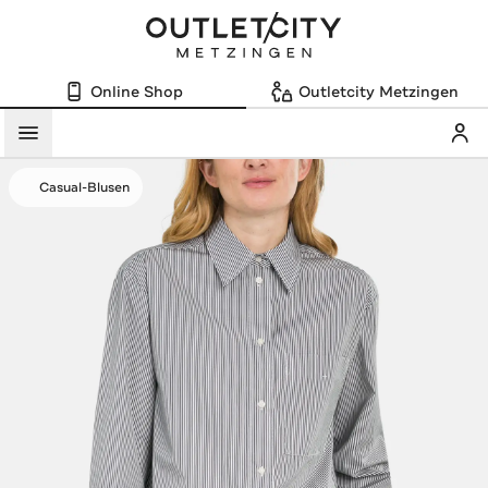
Online Shop
Outletcity Metzingen
Mein
Menü
Casual-Blusen