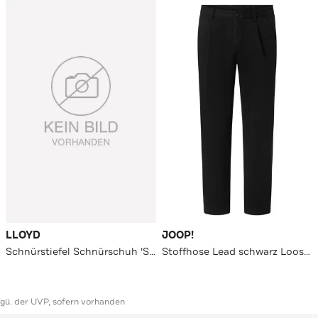
LLOYD
JOOP!
Schnürstiefel Schnürschuh 'SABRE' blau
Stoffhose Lead schwarz Loose Fit
ggü. der UVP, sofern vorhanden