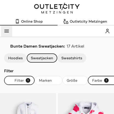
Online Shop
Outletcity Metzingen
Mein
Menü
Bunte Damen Sweatjacken:
17 Artikel
Navigation überspringen
Hoodies
Sweatjacken
Sweatshirts
Filter
Filter
Marken
Größe
Farbe
1
1