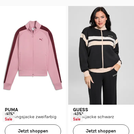
PUMA
GUESS
-41%*
-43%*
Trainingsjacke zweifarbig
Sweatjacke schwarz
Sale
Sale
Jetzt shoppen
Jetzt shoppen