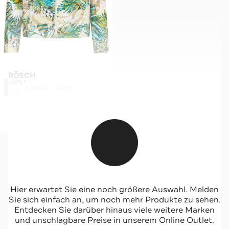
RÖSCH
-49%*
Sweatjacke - bunt
Sale
Jetzt shoppen
Hier erwartet Sie eine noch größere Auswahl. Melden
Sie haben alle Artikel gesehen, die zu Ihrem Filter passen.
Sie sich einfach an, um noch mehr Produkte zu sehen.
Entdecken Sie darüber hinaus viele weitere Marken
Alle Filter zurücksetzen
und unschlagbare Preise in unserem Online Outlet.