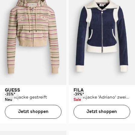
GUESS
FILA
-35%*
-39%*
Sweatjacke gestreift
Sweatjacke 'Adriano' zweifarbig
Neu
Sale
Jetzt shoppen
Jetzt shoppen