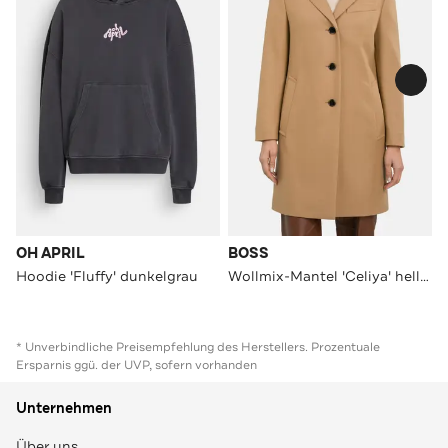
OH APRIL
BOSS
Hoodie 'Fluffy' dunkelgrau
Wollmix-Mantel 'Celiya' hellbraun
* Unverbindliche Preisempfehlung des Herstellers. Prozentuale
Ersparnis ggü. der UVP, sofern vorhanden
Unternehmen
Über uns