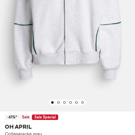
-61%*
Sale
Sale Special
OH APRIL
Collegejacke grau