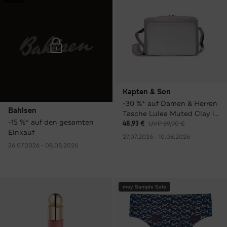
Kapten & Son
-30 %* auf Damen & Herren
Bahlsen
Tasche Lulea Muted Clay in
-15 %* auf den gesamten
verschiedenen Farben
48,93 €
UVP 69,90 €
Einkauf
27.07.2026 - 10.08.2026
26.07.2026 - 08.08.2026
mey Sample Sale