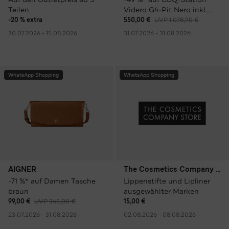
Teilen
Videro G4-Pit Nero inkl.
Abdeckhaube & Grillplatte
-20 % extra
550,00 €
UVP 1.078,90 €
30.07.2026 - 15.08.2026
31.07.2026 - 31.08.2026
WhatsApp Shopping
WhatsApp Shopping
AIGNER
The Cosmetics Company Store
-71 %* auf Damen Tasche
Lippenstifte und Lipliner
braun
ausgewählter Marken
99,00 €
UVP 345,00 €
15,00 €
23.07.2026 - 31.08.2026
02.08.2026 - 08.08.2026