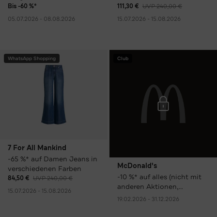
Bis -60 %*
111,30 €
UVP 240,00 €
05.07.2026 - 08.08.2026
15.07.2026 - 15.08.2026
WhatsApp Shopping
Club
7 For All Mankind
-65 %* auf Damen Jeans in
McDonald's
verschiedenen Farben
-10 %* auf alles (nicht mit
84,50 €
UVP 240,00 €
anderen Aktionen,
15.07.2026 - 15.08.2026
Rabatten oder Coupons
19.02.2026 - 31.12.2026
kombinierbar)