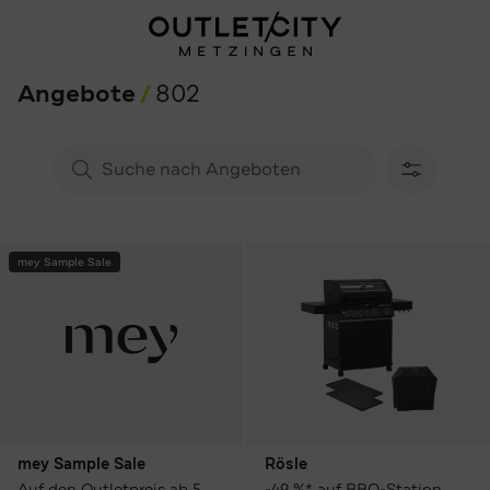
Angebote
802
mey Sample Sale
mey Sample Sale
Rösle
Auf den Outletpreis ab 5
-49 %* auf BBQ-Station