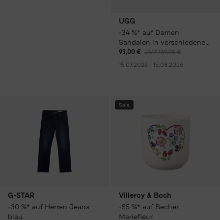
UGG
-34 %* auf Damen
Sandalen in verschiedenen
Farben
93,00 €
UVP 139,95 €
15.07.2026 - 15.08.2026
Sale
G-STAR
Villeroy & Boch
-30 %* auf Herren Jeans
-55 %* auf Becher
blau
Mariefleur