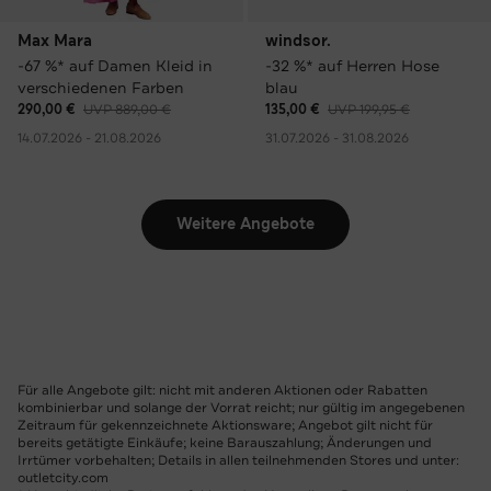
Max Mara
windsor.
-67 %* auf Damen Kleid in
-32 %* auf Herren Hose
verschiedenen Farben
blau
290,00 €
UVP 889,00 €
135,00 €
UVP 199,95 €
14.07.2026 - 21.08.2026
31.07.2026 - 31.08.2026
Weitere Angebote
Für alle Angebote gilt: nicht mit anderen Aktionen oder Rabatten
kombinierbar und solange der Vorrat reicht; nur gültig im angegebenen
Zeitraum für gekennzeichnete Aktionsware; Angebot gilt nicht für
bereits getätigte Einkäufe; keine Barauszahlung; Änderungen und
Irrtümer vorbehalten; Details in allen teilnehmenden Stores und unter:
outletcity.com