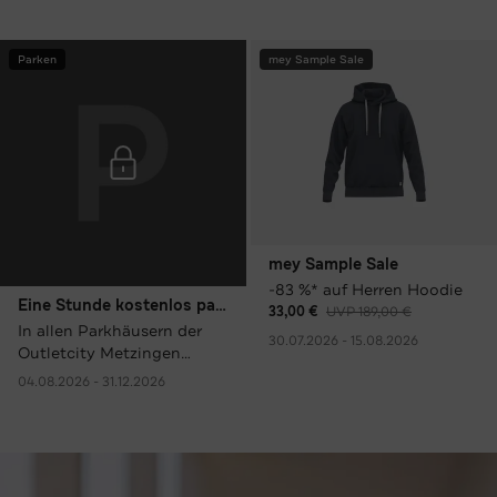
Parken
mey Sample Sale
mey Sample Sale
-83 %* auf Herren Hoodie
Eine Stunde kostenlos parken
33,00 €
UVP 189,00 €
In allen Parkhäusern der
30.07.2026 - 15.08.2026
Outletcity Metzingen
(ausgenommen VIP
04.08.2026 - 31.12.2026
Parking).