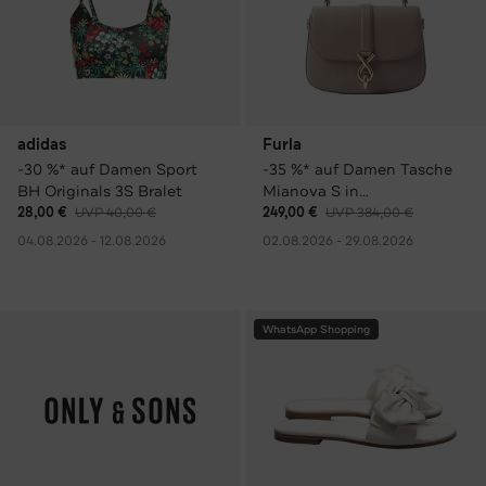
adidas
Furla
-30 %* auf Damen Sport
-35 %* auf Damen Tasche
BH Originals 3S Bralet
Mianova S in
verschiedenen Farben
28,00 €
UVP 40,00 €
249,00 €
UVP 384,00 €
04.08.2026 - 12.08.2026
02.08.2026 - 29.08.2026
WhatsApp Shopping