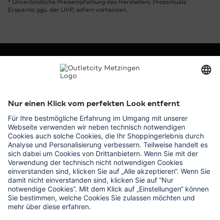
* Unverbindliche Preisempfehlung des Herstellers. Prozentuale
Ersparnis ggü. der UVP, sofern vorhanden.
Unternehmen
Outletcity AG
Karriere
Presse & Promotions
Vermietung
Service
Hilfe & Kontakt
Lageplan
Studentenrabatt
Gruppen
Outletcity App laden
Outletcity App im App Store laden
Outletcity App bei Google Play laden
Folgen Sie uns auf
Facebook
Instagram
WhatsApp
WeChat
TikTok
Tripadvisor
Youtube