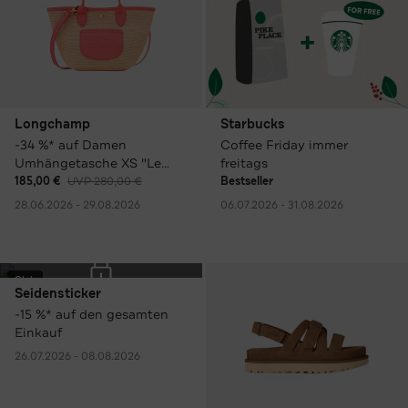
Longchamp
Starbucks
-34 %* auf Damen
Coffee Friday immer
Umhängetasche XS "Le
freitags
Panier Pliage", bunt
185,00 €
UVP 280,00 €
Bestseller
28.06.2026 - 29.08.2026
06.07.2026 - 31.08.2026
Club
Seidensticker
-15 %* auf den gesamten
Einkauf
26.07.2026 - 08.08.2026