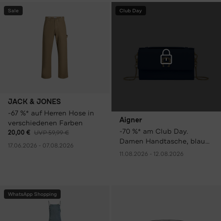
Sale
Club Day
JACK & JONES
-67 %* auf Herren Hose in
Aigner
verschiedenen Farben
-70 %* am Club Day.
20,00 €
UVP 59,99 €
Damen Handtasche, blau
17.06.2026 - 07.08.2026
nur 99,00 € statt 329,00 €
11.08.2026 - 12.08.2026
UVP.
WhatsApp Shopping