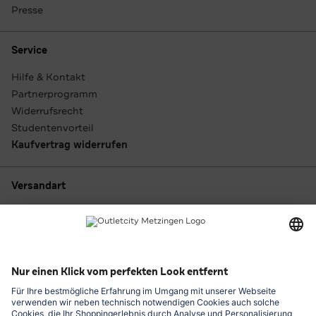
Presse
Service
Hilfe & Kontakt
Partnerprogramm
Widerrufsrecht
Studentenvorteil
Kaufvertrag widerrufen
Versandart
Zahlungsarten