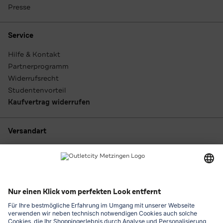
Presse
Service
Hilfe & Kontakt
Partnerprogramm
Widerrufsrecht
Studentenvorteil
Kaufvertrag widerrufen
Versandart
Zahlungsarten