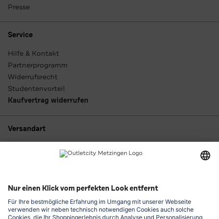
Presse
Service
Hilfe & Kontakt
Partnerprogramm
Widerrufsrecht
Studentenvorteil
Kaufvertrag widerrufen
Versandart
Zahlungsarten