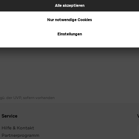
ggü. der UVP, sofern vorhanden
Service
Hilfe & Kontakt
Partnerprogramm