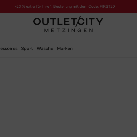
-20 % extra für Ihre 1. Bestellung mit dem Code: FIRST20
essoires
Sport
Wäsche
Marken