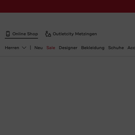
Online Shop
Outletcity Metzingen
Herren
Neu
Sale
Designer
Bekleidung
Schuhe
Acc
Abteilung ändern, ausgewählt: