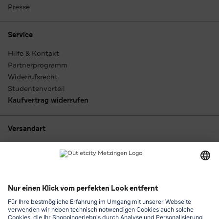
Presse
Service
Hilfe & Kontakt
Partnerprogramm
Widerrufsrecht
Studentenvorteil
Kaufvertrag widerrufen
Versandart
Zahlungsarten