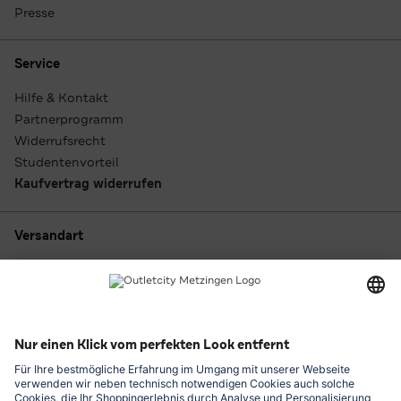
Presse
Service
Hilfe & Kontakt
Partnerprogramm
Widerrufsrecht
Studentenvorteil
Kaufvertrag widerrufen
Versandart
Zahlungsarten