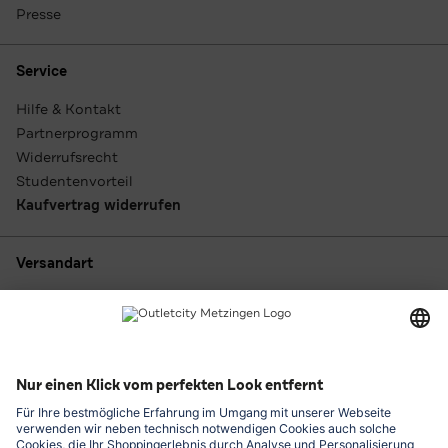
Presse
Service
Hilfe & Kontakt
Partnerprogramm
Widerrufsrecht
Studentenvorteil
Kaufvertrag widerrufen
Versandart
Zahlungsarten