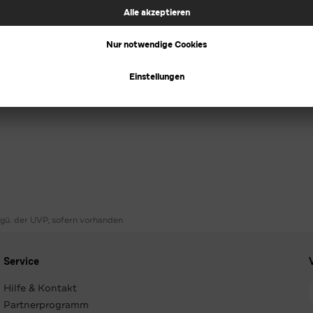
ggü. der UVP, sofern vorhanden
Service
Hilfe & Kontakt
Partnerprogramm