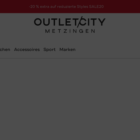
-20 % extra auf reduzierte Styles SALE20
zur Aktion
schen
Accessoires
Sport
Marken