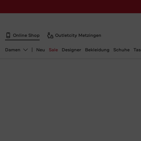
Online Shop
Outletcity Metzingen
Damen
Neu
Sale
Designer
Bekleidung
Schuhe
Ta
Abteilung ändern, ausgewählt: