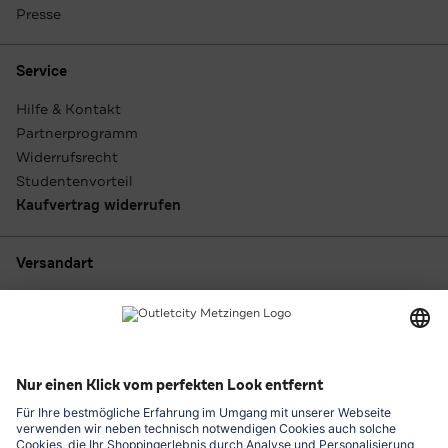
Presse
Service
Hilfe & Kontakt
Partnerprogramm
Widerrufsrecht
Studentenvorteil
Kaufvertrag widerrufen
Versandart
Zahlungsarten