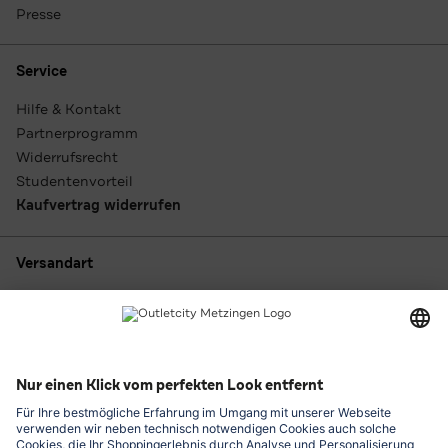
Presse
Service
Hilfe & Kontakt
Partnerprogramm
Widerrufsrecht
Studentenvorteil
Kaufvertrag widerrufen
Versandart
Zahlungsarten