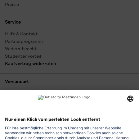
Presse
Service
Hilfe & Kontakt
Partnerprogramm
Widerrufsrecht
Studentenvorteil
Kaufvertrag widerrufen
Versandart
Zahlungsarten