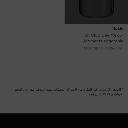
Rösle
-65 %* on Club Day.
Moments Vegetable
Casserole, 24 cm only €
11‏/08‏/2026 - 12‏/08‏/2026
35.00 instead of € 99.95
RRP.
* السعر الإرشادي غير الملزم من الشركة المصنّعة. نسبة التوفير مقارنة بالسعر
الإرشادي (UVP)، إن وُجد.