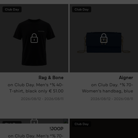
Club Day
Club Day
Rag & Bone
Aigner
-40 %* on Club Day. Men's
-70 %* on Club Day.
T-shirt, black only € 51.00
Women's handbag, blue
instead of € 85.00 RRP.
only € 99.00 instead of €
11‏/08‏/2026 - 12‏/08‏/2026
11‏/08‏/2026 - 12‏/08‏/2026
329.00 RRP.
Club Day
Club Day
JOOP!
-70 %* on Club Day. Men's