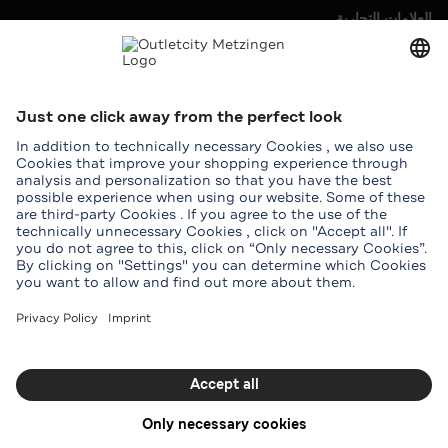
العلامات التجارية
Outletcity AG
الوظائف
الصحافة والترويج
تأجير
الخدمات
المساعدة والاتصال
الخريطة
مزايا الطلاب
المجموعات
تحميل تطبيق Outletcity
تحميل تطبيق Outletcity من App Store
تحميل تطبيق Outletcity من Google Play
تابعونا على
Youtube
Tripadvisor
TikTok
WeChat
WhatsApp
Instagram
Facebook
بيانات النشر
الشروط
شروط النادي
خصوصية البيانات
إمكانية الوصول
إعدادات ملفات تعريف الارتباط
© OUTLETCITY AG