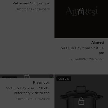
Patterned Shirt only €
29.95 instead of € 99.95
11‏/08‏/2026 - 12‏/08‏/2026
RRP.
Almresi
-10 %* on Club Day from 5
pm
11‏/08‏/2026 - 12‏/08‏/2026
Club Day
Club Day
Playmobil
-60 %* on Club Day. 71471 -
Veterinary visit to the
donkeys only € 8.00
11‏/08‏/2026 - 12‏/08‏/2026
instead of € 19.99 RRP.