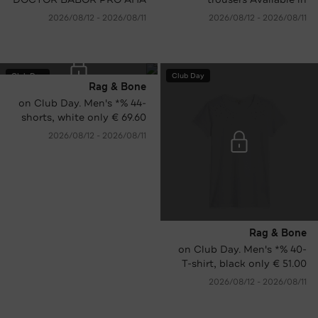
Acid Cleansing Lotion only
various colours only €
11‏/08‏/2026 - 12‏/08‏/2026
11‏/08‏/2026 - 12‏/08‏/2026
€ 17.00 instead of € 42.90
59.95 instead of € 149.95
RRP.
RRP.
Club Day
Club Day
Rag & Bone
-44 %* on Club Day. Men's
shorts, white only € 69.60
instead of € 155.00 RRP.
11‏/08‏/2026 - 12‏/08‏/2026
Rag & Bone
-40 %* on Club Day. Men's
T-shirt, black only € 51.00
instead of € 85.00 RRP.
11‏/08‏/2026 - 12‏/08‏/2026